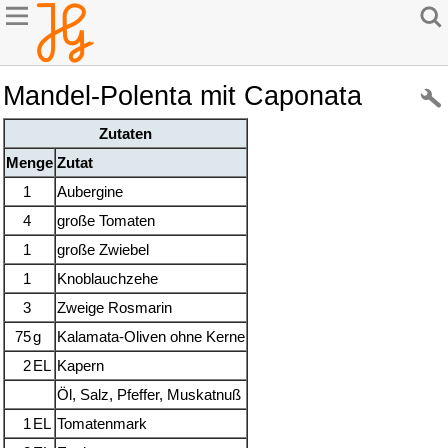
Mandel-Polenta mit Caponata
Zutaten
Menge
Zutat
1
Aubergine
4
große Tomaten
1
große Zwiebel
1
Knoblauchzehe
3
Zweige Rosmarin
75
g
Kalamata-Oliven ohne Kerne
2
EL
Kapern
Öl, Salz, Pfeffer, Muskatnuß
1
EL
Tomatenmark