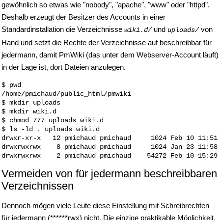
gewöhnlich so etwas wie "nobody", "apache", "www" oder "httpd".
Deshalb erzeugt der Besitzer des Accounts in einer
Standardinstallation die Verzeichnisse
und
von
wiki.d/
uploads/
Hand und setzt die Rechte der Verzeichnisse auf beschreibbar für
jedermann, damit PmWiki (das unter dem Webserver-Account läuft)
in der Lage ist, dort Dateien anzulegen.
$ pwd

/home/pmichaud/public_html/pmwiki

$ mkdir uploads

$ mkdir wiki.d

$ chmod 777 uploads wiki.d        

$ ls -ld . uploads wiki.d

drwxr-xr-x   12 pmichaud pmichaud     1024 Feb 10 11:51 
drwxrwxrwx    8 pmichaud pmichaud     1024 Jan 23 11:58 
Vermeiden von für jedermann beschreibbaren
Verzeichnissen
Dennoch mögen viele Leute diese Einstellung mit Schreibrechten
für jedermann (******rwx) nicht. Die einzige praktikable Möglichkeit,