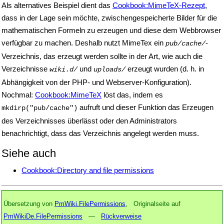
Als alternatives Beispiel dient das
Cookbook:MimeTeX-Rezept
,
dass in der Lage sein möchte, zwischengespeicherte Bilder für die
mathematischen Formeln zu erzeugen und diese dem Webbrowser
verfügbar zu machen. Deshalb nutzt MimeTex ein
-
pub/cache/
Verzeichnis, das erzeugt werden sollte in der Art, wie auch die
Verzeichnisse
und
erzeugt wurden (d. h. in
wiki.d/
uploads/
Abhängigkeit von der PHP- und Webserver-Konfiguration).
Nochmal:
Cookbook:MimeTeX
löst das, indem es
aufruft und dieser Funktion das Erzeugen
mkdirp("pub/cache")
des Verzeichnisses überlässt oder den Administrators
benachrichtigt, dass das Verzeichnis angelegt werden muss.
Siehe auch
Cookbook:Directory and file permissions
Übersetzung von
PmWiki.FilePermissions
, Originalseite auf
PmWikiDe.FilePermissions
—
Rückverweise