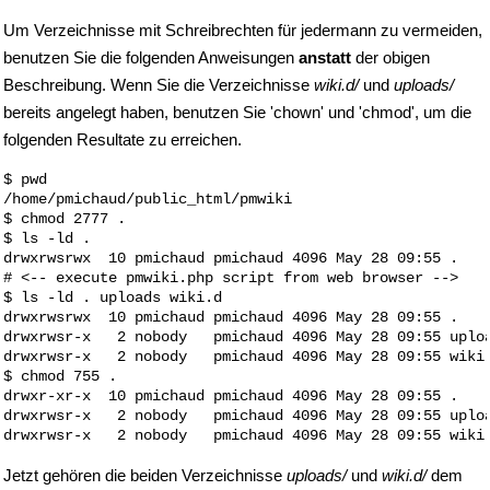
Um Verzeichnisse mit Schreibrechten für jedermann zu vermeiden,
benutzen Sie die folgenden Anweisungen
anstatt
der obigen
Beschreibung. Wenn Sie die Verzeichnisse
wiki.d/
und
uploads/
bereits angelegt haben, benutzen Sie 'chown' und 'chmod', um die
folgenden Resultate zu erreichen.
$ pwd

/home/pmichaud/public_html/pmwiki

$ chmod 2777 .  

$ ls -ld .

drwxrwsrwx  10 pmichaud pmichaud 4096 May 28 09:55 .

# <-- execute pmwiki.php script from web browser -->

$ ls -ld . uploads wiki.d

drwxrwsrwx  10 pmichaud pmichaud 4096 May 28 09:55 .

drwxrwsr-x   2 nobody   pmichaud 4096 May 28 09:55 uploa
drwxrwsr-x   2 nobody   pmichaud 4096 May 28 09:55 wiki.
$ chmod 755 .

drwxr-xr-x  10 pmichaud pmichaud 4096 May 28 09:55 .

drwxrwsr-x   2 nobody   pmichaud 4096 May 28 09:55 uploa
Jetzt gehören die beiden Verzeichnisse
uploads/
und
wiki.d/
dem