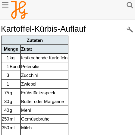
Kartoffel-Kürbis-Auflauf
Zutaten
Menge
Zutat
1
kg
festkochende Kartoffeln
1
Bund
Petersilie
3
Zucchini
1
Zwiebel
75
g
Frühstücksspeck
30
g
Butter oder Margarine
40
g
Mehl
250
ml
Gemüsebrühe
350
ml
Milch